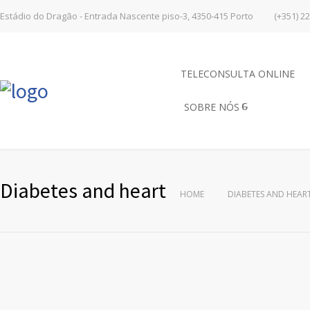
Estádio do Dragão - Entrada Nascente piso-3, 4350-415 Porto
(+351) 2
TELECONSULTA ONLINE
SOBRE NÓS
Diabetes and heart
HOME
DIABETES AND HEAR