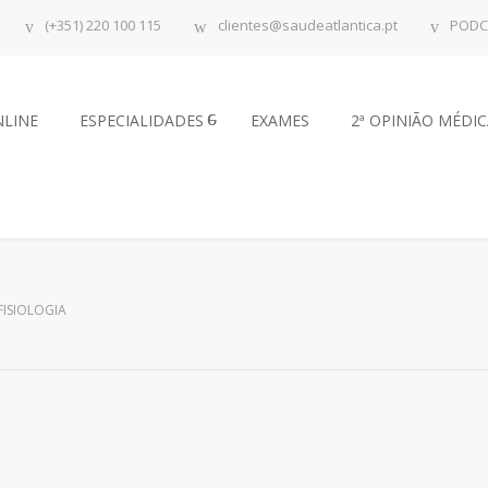
(+351) 220 100 115
clientes@saudeatlantica.pt
PODC
NLINE
ESPECIALIDADES
EXAMES
2ª OPINIÃO MÉDI
ISIOLOGIA