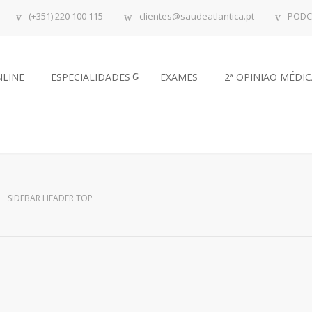
(+351) 220 100 115
clientes@saudeatlantica.pt
PODC
NLINE
ESPECIALIDADES
EXAMES
2ª OPINIÃO MÉDI
SIDEBAR HEADER TOP