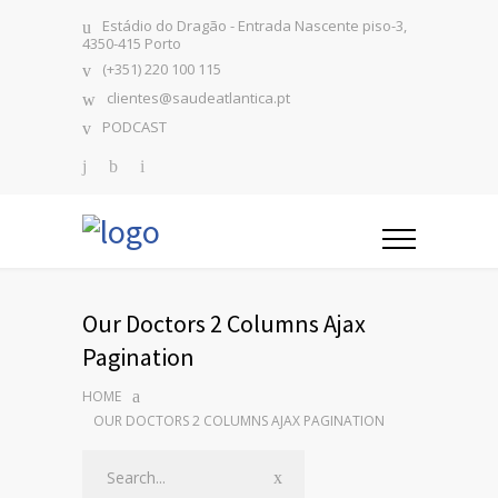
Estádio do Dragão - Entrada Nascente piso-3,
4350-415 Porto
(+351) 220 100 115
clientes@saudeatlantica.pt
PODCAST
Our Doctors 2 Columns Ajax
Pagination
HOME
OUR DOCTORS 2 COLUMNS AJAX PAGINATION