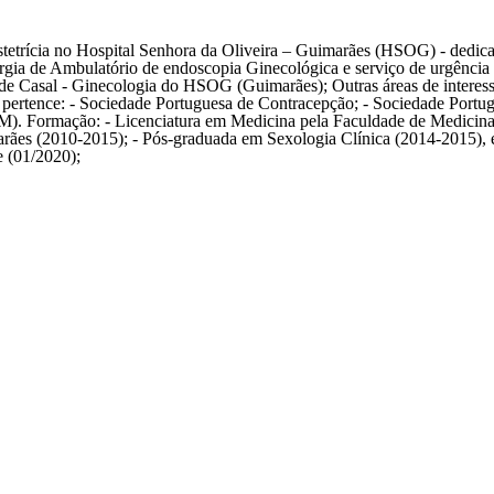
stetrícia no Hospital Senhora da Oliveira – Guimarães (HSOG) - dedica-s
urgia de Ambulatório de endoscopia Ginecológica e serviço de urgênci
e Casal - Ginecologia do HSOG (Guimarães); Outras áreas de interesse
ue pertence: - Sociedade Portuguesa de Contracepção; - Sociedade Por
M). Formação: - Licenciatura em Medicina pela Faculdade de Medicina 
marães (2010-2015); - Pós-graduada em Sexologia Clínica (2014-2015),
e (01/2020);